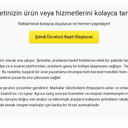
etinizin ürün veya hizmetlerini kolayca tan
Reklamınızı kolayca oluşturun ve hemen yayınlayın!
Şimdi Ücretsiz Kayıt Oluşturun
larak öne çıkıyor. Şirketler, ürünlerini hedef kitlelerine etkili bir şekilde tanı
a ve e-ticaret platformları, ürünlerin geniş bir kitleye ulaşmasını sağlıyor. Tür
r. Bu nedenle, başarılı bir ürün pazarlama stratejisi hem küresel trendleri he
 ürünlerin pazarda öne çıkmasını sağlar.
yaratıcı çözümler gerektirir. Markalar tüketicilerin ihtiyaçlarını anlar ve onl
nemli bir rol oynar. Ayrıca satış sonrası hizmetler ve müşteri memnuniyeti mar
Bu süreçte doğru veri analizi ve teknolojik araçların kullanımı şirketlerin reka
e etmek isteyen markalar için harika bir fırsat sunmaktadır.