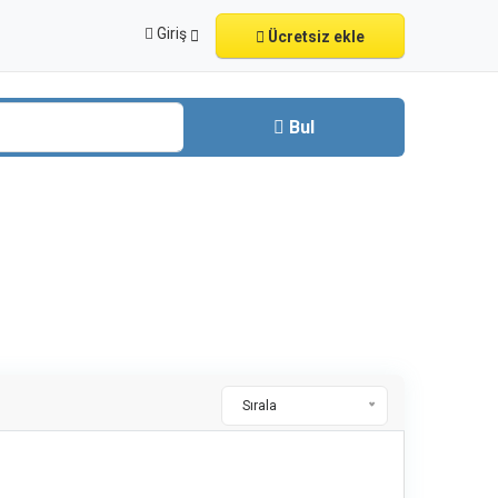
Giriş
Ücretsiz ekle
Bul
Sırala