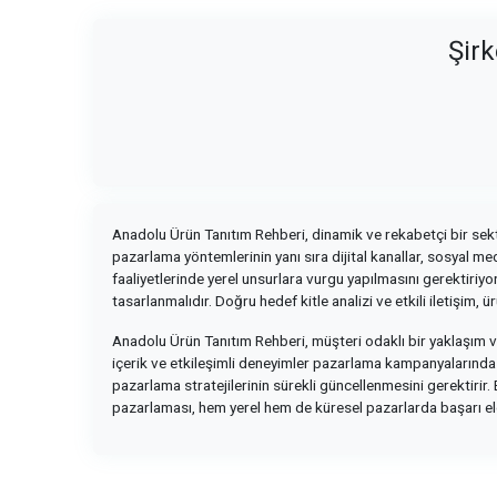
Şirk
Anadolu Ürün Tanıtım Rehberi, dinamik ve rekabetçi bir sektör o
pazarlama yöntemlerinin yanı sıra dijital kanallar, sosyal medy
faaliyetlerinde yerel unsurlara vurgu yapılmasını gerektiriyo
tasarlanmalıdır. Doğru hedef kitle analizi ve etkili iletişim,
Anadolu Ürün Tanıtım Rehberi, müşteri odaklı bir yaklaşım ve 
içerik ve etkileşimli deneyimler pazarlama kampanyalarında ö
pazarlama stratejilerinin sürekli güncellenmesini gerektirir. 
pazarlaması, hem yerel hem de küresel pazarlarda başarı eld