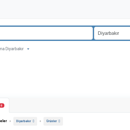
ama Diyarbakır
0
eler
»
»
Diyarbakır
Ürünler