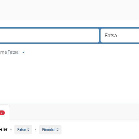
psama Fatsa
0
eler
»
»
Fatsa
Firmalar