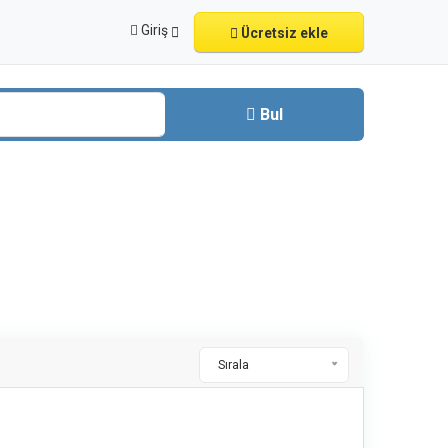
Giriş
Ücretsiz ekle
Bul
Sırala