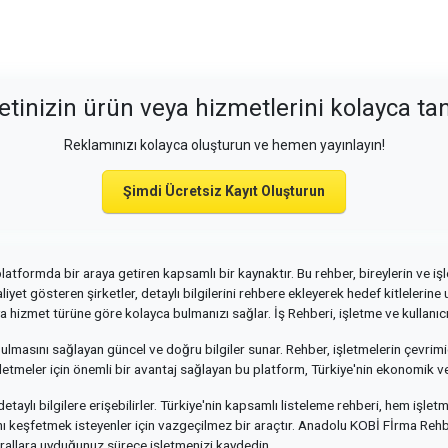
etinizin ürün veya hizmetlerini kolayca tan
Reklamınızı kolayca oluşturun ve hemen yayınlayın!
Şimdi Ücretsiz Kayıt Oluşturun
atformda bir araya getiren kapsamlı bir kaynaktır. Bu rehber, bireylerin ve işlet
aliyet gösteren şirketler, detaylı bilgilerini rehbere ekleyerek hedef kitlelerin
a hizmet türüne göre kolayca bulmanızı sağlar. İş Rehberi, işletme ve kullanıcı 
 bulmasını sağlayan güncel ve doğru bilgiler sunar. Rehber, işletmelerin çevrimi
şletmeler için önemli bir avantaj sağlayan bu platform, Türkiye'nin ekonomik ve
a detaylı bilgilere erişebilirler. Türkiye'nin kapsamlı listeleme rehberi, hem işlet
ını keşfetmek isteyenler için vazgeçilmez bir araçtır. Anadolu KOBİ Fİrma Rehb
Kurallara uyduğunuz sürece işletmenizi kaydedin.