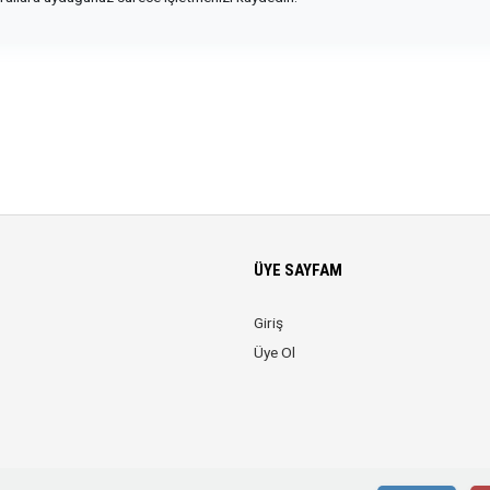
ÜYE SAYFAM
Giriş
Üye Ol
© 2026 Anadolu KOBİ. Tüm Hakları Saklıdır.