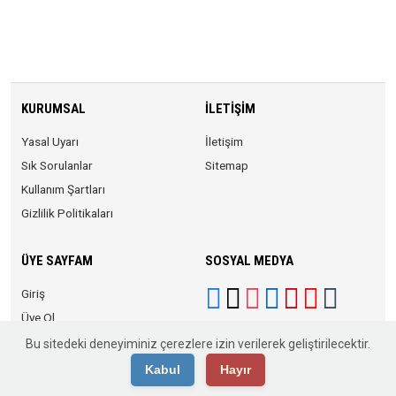
KURUMSAL
İLETIŞIM
Yasal Uyarı
İletişim
Sık Sorulanlar
Sitemap
Kullanım Şartları
Gizlilik Politikaları
ÜYE SAYFAM
SOSYAL MEDYA
Giriş
Üye Ol
Bu sitedeki deneyiminiz çerezlere izin verilerek geliştirilecektir.
Kabul
Hayır
© 2026 Anadolu KOBİ. Tüm Hakları Saklıdır.