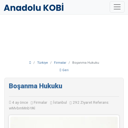
Türkiye
Firmalar
Boşanma Hukuku
Geri
Boşanma Hukuku
4 ay önce
Firmalar
İstanbul
292 Ziyaret
Referans:
wMvbmMnbYAl