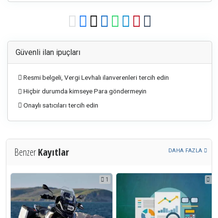
Güvenli ilan ipuçları
Resmi belgeli, Vergi Levhalı ilanverenleri tercih edin
Hiçbir durumda kimseye Para göndermeyin
Onaylı satıcıları tercih edin
Benzer
Kayıtlar
DAHA FAZLA
1
1
1