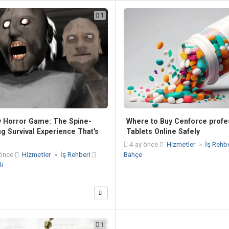
1
 Horror Game: The Spine-
Where to Buy Cenforce profe
ng Survival Experience That's
Tablets Online Safely
4 ay önce
Hizmetler
»
İş Rehb
önce
Hizmetler
»
İş Rehberi
Bahçe
i
1