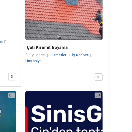
eri
Çatı Kiremit Boyama
1 yıl önce
Hizmetler
»
İş Rehberi
Ümraniye
1
1