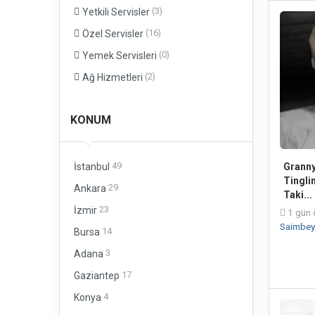
(3)
Yetkili Servisler
(16)
Özel Servisler
(0)
Yemek Servisleri
(2)
Ağ Hizmetleri
KONUM
49
Granny
İstanbul
Tingli
29
Ankara
Taki...
23
İzmir
1 gün 
Saimbeyl
14
Bursa
3
Adana
17
Gaziantep
4
Konya