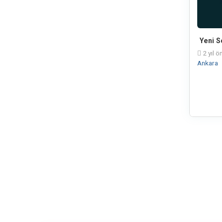
Yeni S
2 yıl ö
Ankara