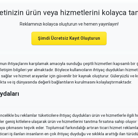
etinizin ürün veya hizmetlerini kolayca tan
Reklamınızı kolayca oluşturun ve hemen yayınlayın!
Şimdi Ücretsiz Kayıt Oluşturun
lumun ihtiyaçlarını karşılamak amacıyla sunduğu çeşitli hizmetleri kapsamlı bir
etişim bilgileri yer almaktadır. Böylece kullanıcıların ihtiyaç duydukları hizmetl
sağlar ve hizmet arayanlar için güvenilir bir kaynak oluşturur. Güleryüzlü ve ku
a ve iş dünyasında değerli bağlantıların kurulmasını kolaylaştırmaktadır.
ydaları
celikle bu reklamlar tüketicilere ihtiyaç duydukları ürün ve hizmetlerle ilgili
tmeler geniş kitlelere ulaşarak ürün ve hizmetlerini tanıtma fırsatına sahip ol
rtaya çıkmasını teşvik eder. Toplumsal farkındalığı artıran ticari hizmet reklam
ri iş ilanları insanların en çok ihtiyaç duyduğu ve sıklıkla arattığı ilan türüdü