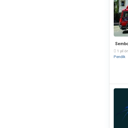
Sembol
1 yıl ö
Pendik