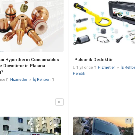
an Hypertherm Consumables
Pulsonik Dedektör
e Downtime in Plasma
1 yıl önce
Hizmetler
»
İş Rehb
g?
Pendik
nce
Hizmetler
»
İş Rehberi
1
1