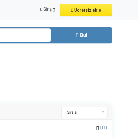
Giriş
Ücretsiz ekle
Bul
Sırala