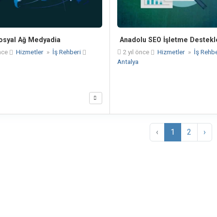
osyal Ağ Medyadia
Anadolu SEO İşletme Destekl
nce
Hizmetler
»
İş Rehberi
2 yıl önce
Hizmetler
»
İş Rehb
Antalya
‹
1
2
›