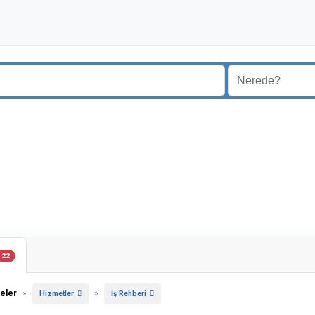
22
eler
»
»
Hizmetler
İş Rehberi