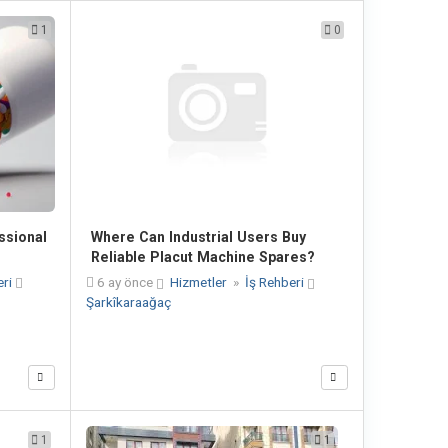
1
0
ssional
Where Can Industrial Users Buy
Reliable Placut Machine Spares?
eri
6 ay önce
Hizmetler
»
İş Rehberi
Şarkîkaraağaç
1
1