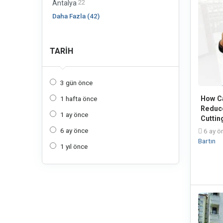
22
Antalya
Daha Fazla (42)
TARIH
3 gün önce
1 hafta önce
How C
Reduc
1 ay önce
Cuttin
6 ay önce
6 ay ö
Bartın
1 yıl önce