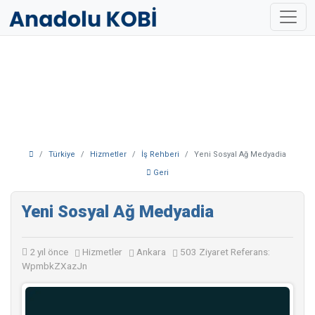
Türkiye
Hizmetler
İş Rehberi
Yeni Sosyal Ağ Medyadia
Geri
Yeni Sosyal Ağ Medyadia
2 yıl önce
Hizmetler
Ankara
503 Ziyaret
Referans:
WpmbkZXazJn