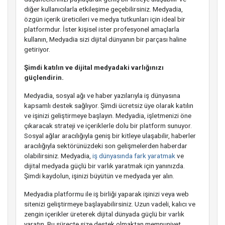
diğer kullanıcılarla etkileşime geçebilirsiniz. Medyadia,
özgün içerik üreticileri ve medya tutkunları için ideal bir
platformdur. İster kişisel ister profesyonel amaçlarla
kullanın, Medyadia sizi dijital dünyanın bir parçası haline
getiriyor.
Şimdi katılın ve dijital medyadaki varlığınızı
güçlendirin.
Medyadia, sosyal ağı ve haber yazılarıyla iş dünyasına
kapsamlı destek sağlıyor. Şimdi ücretsiz üye olarak katılın
ve işinizi geliştirmeye başlayın. Medyadia, işletmenizi öne
çıkaracak strateji ve içeriklerle dolu bir platform sunuyor.
Sosyal ağlar aracılığıyla geniş bir kitleye ulaşabilir, haberler
aracılığıyla sektörünüzdeki son gelişmelerden haberdar
olabilirsiniz. Medyadia,
iş dünyasında fark yaratmak
ve
dijital medyada güçlü bir varlık yaratmak için yanınızda.
Şimdi kaydolun, işinizi büyütün ve medyada yer alın.
Medyadia platformu ile iş birliği yaparak işinizi veya web
sitenizi geliştirmeye başlayabilirsiniz. Uzun vadeli, kalıcı ve
zengin içerikler üreterek dijital dünyada güçlü bir varlık
yaratın. Bu süreçte size destek olmaktan memnuniyet