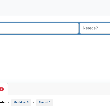
0
eler
»
»
Meslekler
Taksici