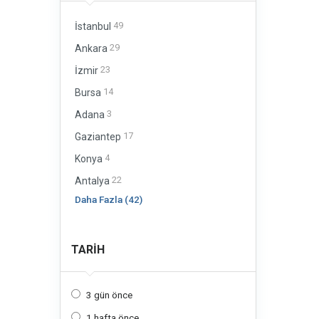
49
İstanbul
29
Ankara
23
İzmir
14
Bursa
3
Adana
17
Gaziantep
4
Konya
22
Antalya
Daha Fazla (42)
TARIH
3 gün önce
1 hafta önce