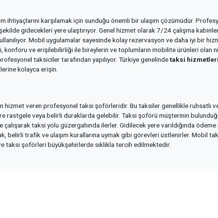
şım ihtiyaçlarını karşılamak için sunduğu önemli bir ulaşım çözümüdür. Profesyo
r şekilde gidecekleri yere ulaştırıyor. Genel hizmet olarak 7/24 çalışma kabinleri
için kullanılıyor. Mobil uygulamalar sayesinde kolay rezervasyon ve daha iyi bir
 konforu ve erişilebilirliği ile bireylerin ve toplumların mobilite ürünleri olan
rofesyonel taksiciler tarafından yapılıyor. Türkiye genelinde
taksi hizmetler
erine kolayca erişin.
için hizmet veren profesyonel taksi şoförleridir. Bu taksiler genellikle ruhsatlı
lere rastgele veya belirli duraklarda gelebilir. Taksi şoförü müşterinin bulunduğ
ye çalışarak taksi yolu güzergahında ilerler. Gidilecek yere varıldığında ödeme i
, belirli trafik ve ulaşım kurallarına uymak gibi görevleri üstlenirler. Mobil 
ve taksi şoförleri büyükşehirlerde sıklıkla tercih edilmektedir.