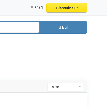
Giriş
Ücretsiz ekle
Bul
Sırala