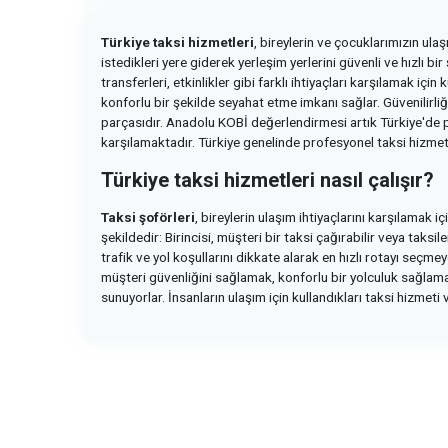
Türkiye taksi hizmetleri
, bireylerin ve çocuklarımızın ula
istedikleri yere giderek yerleşim yerlerini güvenli ve hızlı bi
transferleri, etkinlikler gibi farklı ihtiyaçları karşılamak 
konforlu bir şekilde seyahat etme imkanı sağlar. Güvenilirliği,
parçasıdır. Anadolu KOBİ değerlendirmesi artık Türkiye'de p
karşılamaktadır. Türkiye genelinde profesyonel taksi hizmetl
Türkiye taksi hizmetleri nasıl çalışır?
Taksi şoförleri
, bireylerin ulaşım ihtiyaçlarını karşılamak 
şekildedir: Birincisi, müşteri bir taksi çağırabilir veya taksi
trafik ve yol koşullarını dikkate alarak en hızlı rotayı seçme
müşteri güvenliğini sağlamak, konforlu bir yolculuk sağlamak
sunuyorlar. İnsanların ulaşım için kullandıkları taksi hizmeti 