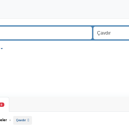
0
eler
»
Çavdır