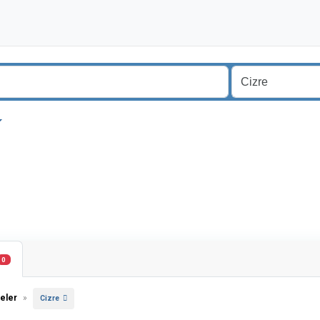
0
eler
»
Cizre