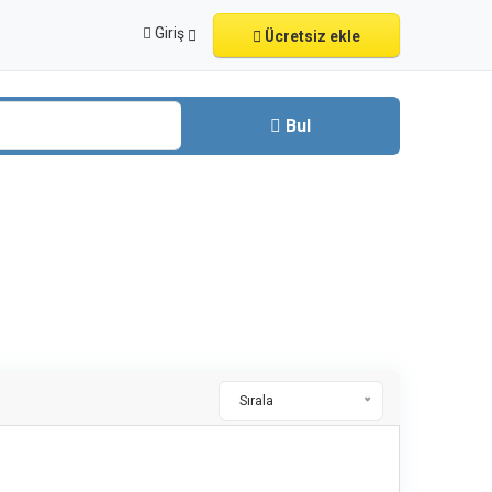
Giriş
Ücretsiz ekle
Bul
Sırala