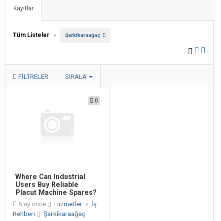
Kayıtlar
Tüm Listeler
»
Şarkîkaraağaç
FILTRELER
SIRALA
0
Where Can Industrial
Users Buy Reliable
Placut Machine Spares?
5 ay önce
Hizmetler
»
İş
Rehberi
Şarkîkaraağaç