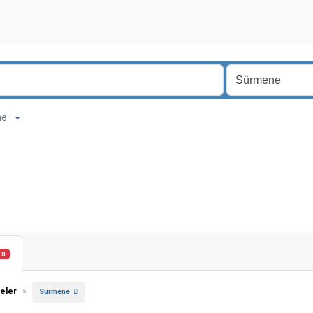
ene
0
eler
»
Sürmene