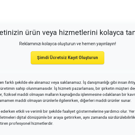
etinizin ürün veya hizmetlerini kolayca tan
Reklamınızı kolayca oluşturun ve hemen yayınlayın!
Şimdi Ücretsiz Kayıt Oluşturun
n farklı şekilde ele alınamaz veya saklanamaz. İş danışmanlığı gibi insan ihtiya
, üretimin sahip olunmamasıdır. İş hizmeti pazarlaması, bir şirketin müşteri 
metler, fiziksel maddi olmayan malların kaynağında işlenmesine odaklanan bir ka
amamen maddi olmayan ürünlerle ilgilenirken, diğerleri maddi ürünler sunar.
 ederken etkili ve verimli bir şekilde faaliyet göstermelerine yardımcı olur. Ye
e işletmeleri dijital dönüşümle bir araya getirirken, aynı zamanda sürdürülebil
ktiren profesyonel hizmetlerdir.