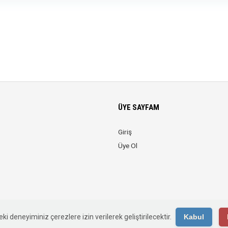
ÜYE SAYFAM
Giriş
Üye Ol
© 2026 Anadolu KOBİ. Tüm Hakları Saklıdır.
ki deneyiminiz çerezlere izin verilerek geliştirilecektir.
Kabul