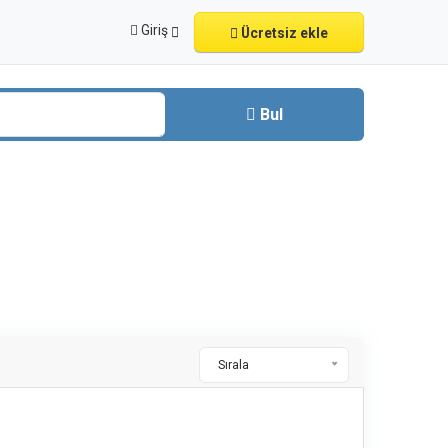
Giriş
Ücretsiz ekle
Bul
Sırala