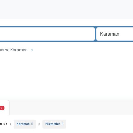
kapsama Karaman
0
eler
»
»
Karaman
Hizmetler