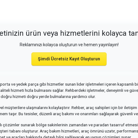
etinizin ürün veya hizmetlerini kolayca tan
Reklamınızı kolayca oluşturun ve hemen yayınlayın!
Şimdi Ücretsiz Kayıt Oluşturun
kaporta ve yedek parça gibi hizmetler sunan lider işletmeleri içeren kapsamlı 
 kaliteli hizmeti hızla bulmasını sağlar. Rehberdeki işletmeler, deneyimli ve gü
in doğru hizmeti doğru yerde bulmalarına yardımcı olur.
yel müşterilere ulaşmalarını kolaylaştırır. Rehber, araç sahipleri için bir iletiş
önem taşır. Bu tesisler, düzenli araç bakımı ve onarımları sağlayarak güvenli v
ızlı çözümler sunarak bölge sakinlerinin zamandan ve paradan tasarruf etmesini s
şteri tabanı oluşturur. Araç bakım hizmetleri, araç ömrünü uzatır, performansı a
zmet ve araçları hakkında detaylı bilgi sağlayarak en uygun çözümleri sunar.