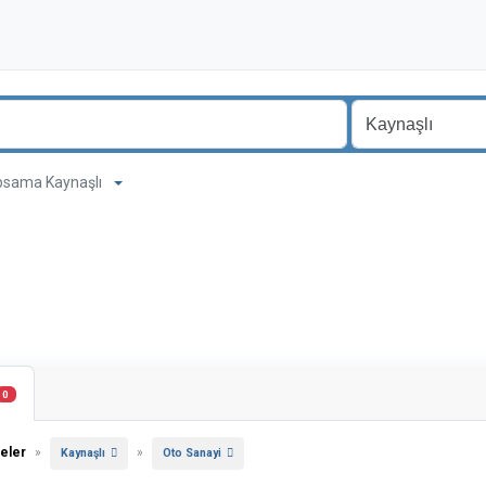
kapsama Kaynaşlı
0
eler
»
»
Kaynaşlı
Oto Sanayi