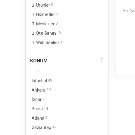
0
Ürünler
Henüz b
0
Hizmetler
0
Meslekler
0
Oto Sanayi
0
Web Siteleri
KONUM
49
İstanbul
29
Ankara
23
İzmir
14
Bursa
3
Adana
17
Gaziantep