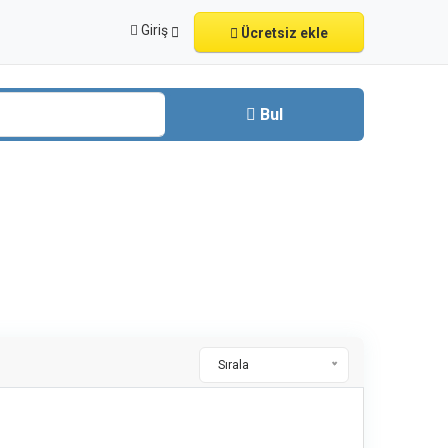
Giriş
Ücretsiz ekle
Bul
Sırala