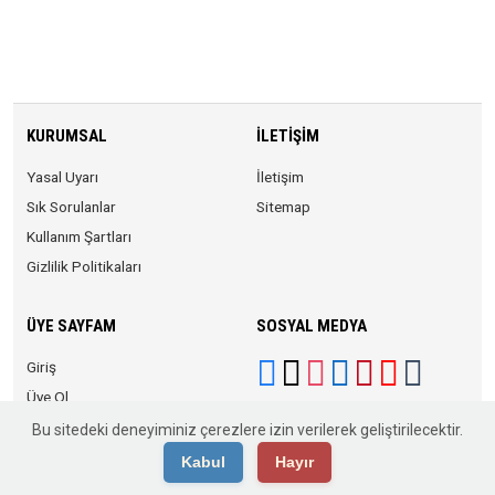
KURUMSAL
İLETIŞIM
Yasal Uyarı
İletişim
Sık Sorulanlar
Sitemap
Kullanım Şartları
Gizlilik Politikaları
ÜYE SAYFAM
SOSYAL MEDYA
Giriş
Üye Ol
Bu sitedeki deneyiminiz çerezlere izin verilerek geliştirilecektir.
Kabul
Hayır
© 2026 Anadolu KOBİ. Tüm Hakları Saklıdır.