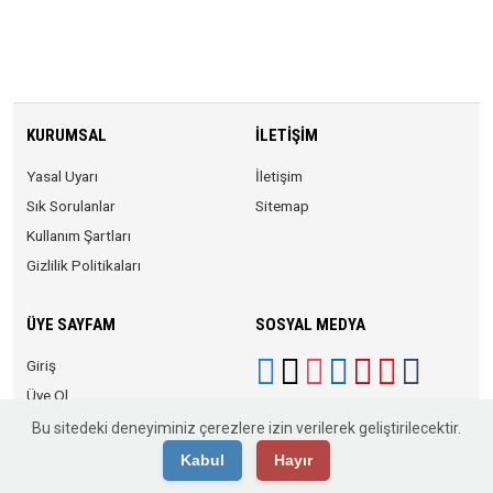
KURUMSAL
İLETIŞIM
Yasal Uyarı
İletişim
Sık Sorulanlar
Sitemap
Kullanım Şartları
Gizlilik Politikaları
ÜYE SAYFAM
SOSYAL MEDYA
Giriş
Üye Ol
Bu sitedeki deneyiminiz çerezlere izin verilerek geliştirilecektir.
Kabul
Hayır
© 2026 Anadolu KOBİ. Tüm Hakları Saklıdır.