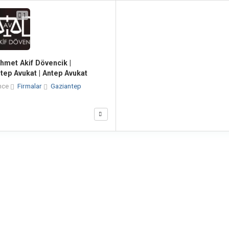
1
hmet Akif Dövencik |
tep Avukat | Antep Avukat
nce
Firmalar
Gaziantep