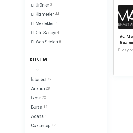
3
Ürünler
44
Hizmetler
7
Meslekler
4
Oto Sanayi
Av. Me
8
Web Siteleri
Gazian
2 ay ö
KONUM
49
İstanbul
29
Ankara
23
İzmir
14
Bursa
3
Adana
17
Gaziantep