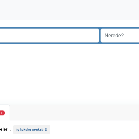
1
eler
,
iş hukuku avukatı