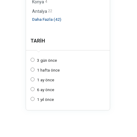
4
Konya
22
Antalya
Daha Fazla (42)
TARIH
3 gün önce
1 hafta önce
1 ay önce
6 ay önce
1 yıl önce